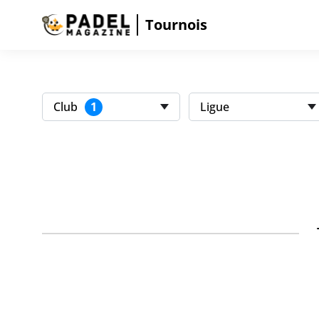
Tournois
1
Club
Ligue