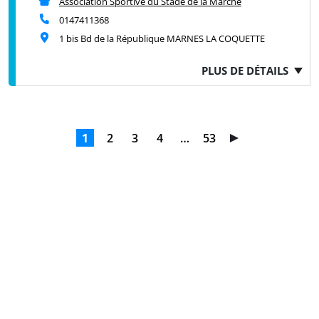
Association Sportive du Stade de la Marche
0147411368
1 bis Bd de la République MARNES LA COQUETTE
PLUS DE DÉTAILS
1
2
3
4
…
53