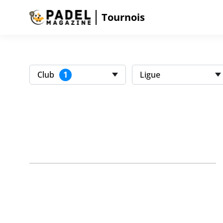
Tournois
1
Club
Ligue