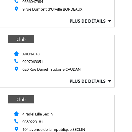
0556047984
9 rue Dumont d'Urville BORDEAUX
PLUS DE DÉTAILS
Club
ARENA 18
0297063051
620 Rue Daniel Trudaine CAUDAN
PLUS DE DÉTAILS
Club
4Padel Lille Seclin
0359229181
104 avenue de la republique SECLIN