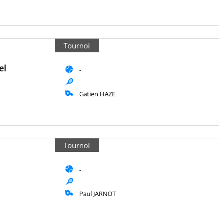
Tournoi
el
-
Gatien HAZE
Tournoi
-
Paul JARNOT