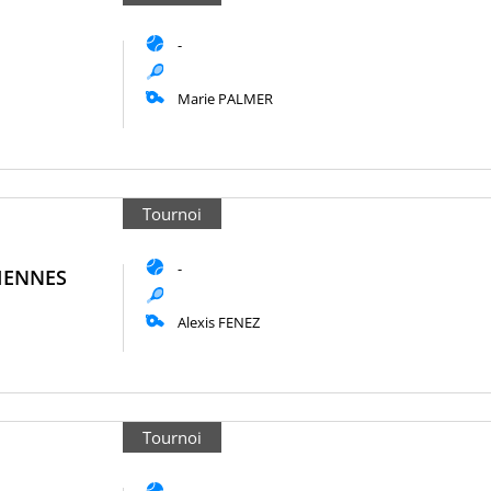
-
Marie PALMER
Tournoi
-
IENNES
Alexis FENEZ
Tournoi