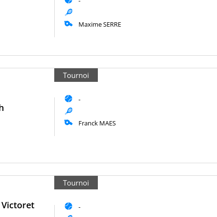
-
Maxime SERRE
Tournoi
-
h
Franck MAES
Tournoi
Victoret
-