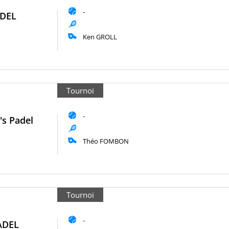
-
ADEL
Ken GROLL
Tournoi
-
s Padel
Théo FOMBON
Tournoi
-
ADEL