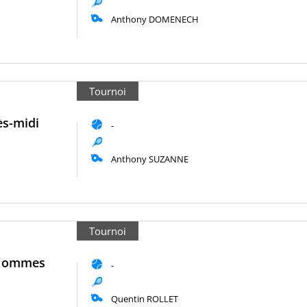
Anthony DOMENECH
Tournoi
ès-midi
-
Anthony SUZANNE
Tournoi
 Hommes
-
Quentin ROLLET