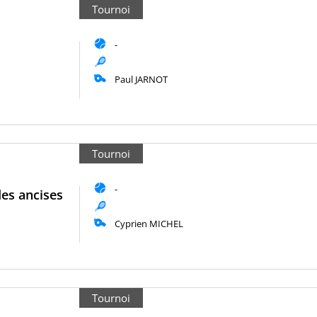
Tournoi
-
Paul JARNOT
Tournoi
-
es ancises
Cyprien MICHEL
Tournoi