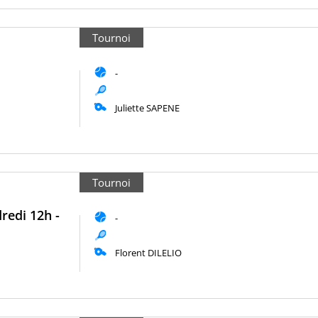
Tournoi
-
Juliette SAPENE
Tournoi
redi 12h -
-
Florent DILELIO